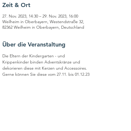
Zeit & Ort
27. Nov. 2023, 14:30 – 29. Nov. 2023, 16:00
Weilheim in Oberbayern, Westendstraße 32,
82362 Weilheim in Oberbayern, Deutschland
Über die Veranstaltung
Die Eltern der Kindergarten - und 
Krippenkinder binden Adventskränze und 
dekorieren diese mit Kerzen und Accessoires. 
Gerne können Sie diese vom 27.11. bis 01.12.23 
von 14.00 bis 16.00 Uhr im Kinderhaus 
Nepomuk erwerben. Oder Sie besuchen uns 
auf unserem Stand in der Weilheimer 
Innenstadt.