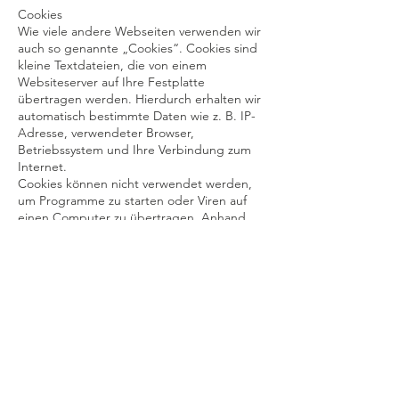
Cookies
Wie viele andere Webseiten verwenden wir
auch so genannte „Cookies“. Cookies sind
kleine Textdateien, die von einem
Websiteserver auf Ihre Festplatte
übertragen werden. Hierdurch erhalten wir
automatisch bestimmte Daten wie z. B. IP-
Adresse, verwendeter Browser,
Betriebssystem und Ihre Verbindung zum
Internet.
Cookies können nicht verwendet werden,
um Programme zu starten oder Viren auf
einen Computer zu übertragen. Anhand
der in Cookies enthaltenen Informationen
können wir Ihnen die Navigation erleichtern
und die korrekte Anzeige unserer
Webseiten ermöglichen.
In keinem Fall werden die von uns erfassten
Daten an Dritte weitergegeben oder ohne
Ihre Einwilligung eine Verknüpfung mit
personenbezogenen Daten hergestellt.
Natürlich können Sie unsere Website
grundsätzlich auch ohne Cookies